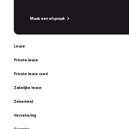
Is uw auto toe aan Onderhoud, Bandenwissel of een Va
Maak een afspraak
Lease
Private lease
Private lease used
Zakelijke lease
Zekerheid
Verzekering