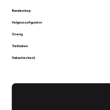
Bandenshop
Velgenconfigurator
Overig
Trekhaken
Vakantiecheck
Plan een
Werkplaatsafspraak