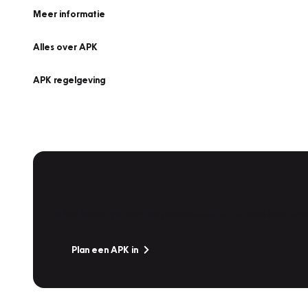
Meer informatie
Alles over APK
APK regelgeving
APK Keuring bij Vakgarage!
Is het weer tijd voor de jaarlijkse APK? Ga snel naar V
Plan een APK in