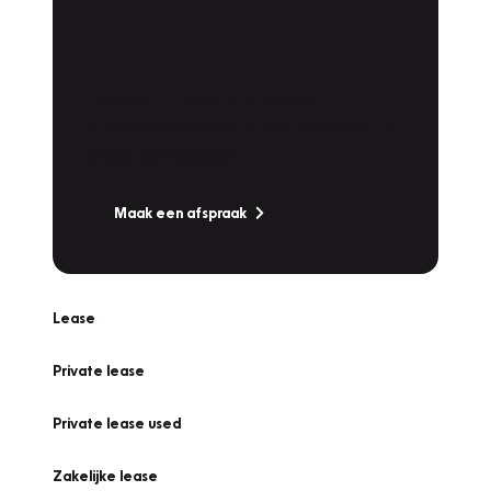
Plan een
Werkplaatsafspraak
Is uw auto toe aan Onderhoud,
Bandenwissel of een Vakantiecheck? Plan
online een afspraak!
Maak een afspraak
Lease
Private lease
Private lease used
Zakelijke lease