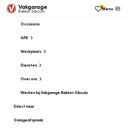
Vakgarage
0
Menu
Bakker Sibculo
Occasions
APK
Werkplaats
Diensten
Over ons
Werken bij Vakgarage Bakker-Sibculo
Direct naar
Garageafspraak