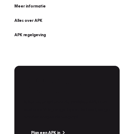
Meer informatie
Alles over APK
APK regelgeving
APK Keuring bij
Vakgarage!
Is het weer tijd voor de jaarlijkse APK? Ga
snel naar Vakgarage bij u in de buurt, en ga
zonder zorgen de weg op!
Plan een APK in