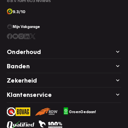
o.b.v. ruim 603 reviews
9.3/10
Mijn Vakgarage
Onderhoud
Banden
Zekerheid
Klantenservice
GroenGedaan!