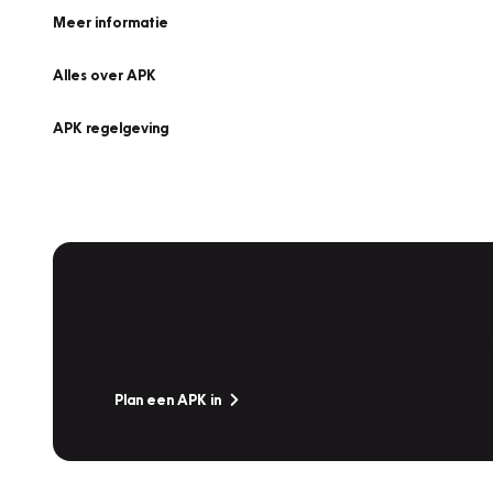
Meer informatie
Alles over APK
APK regelgeving
APK Keuring bij Vakgarage!
Is het weer tijd voor de jaarlijkse APK? Ga snel naar V
Plan een APK in