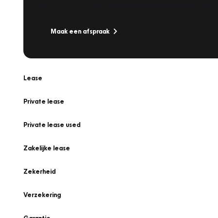
Is uw auto toe aan Onderhoud, Bandenwissel of een Va
Maak een afspraak
Lease
Private lease
Private lease used
Zakelijke lease
Zekerheid
Verzekering