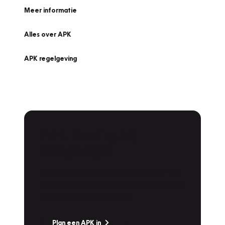
Meer informatie
Alles over APK
APK regelgeving
APK Keuring bij
Vakgarage!
Is het weer tijd voor de jaarlijkse APK? Ga
snel naar Vakgarage bij u in de buurt, en ga
zonder zorgen de weg op!
Plan een APK in