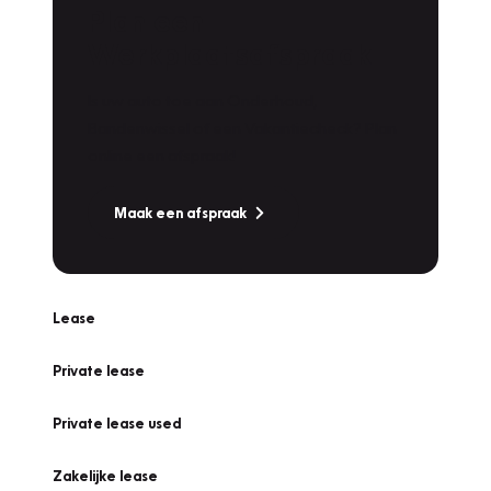
Plan een
Werkplaatsafspraak
Is uw auto toe aan Onderhoud,
Bandenwissel of een Vakantiecheck? Plan
online een afspraak!
Maak een afspraak
Lease
Private lease
Private lease used
Zakelijke lease