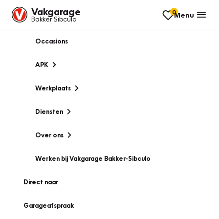
Vakgarage
0
Menu
Bakker Sibculo
Occasions
APK
Werkplaats
Diensten
Over ons
Werken bij Vakgarage Bakker-Sibculo
Direct naar
Garageafspraak