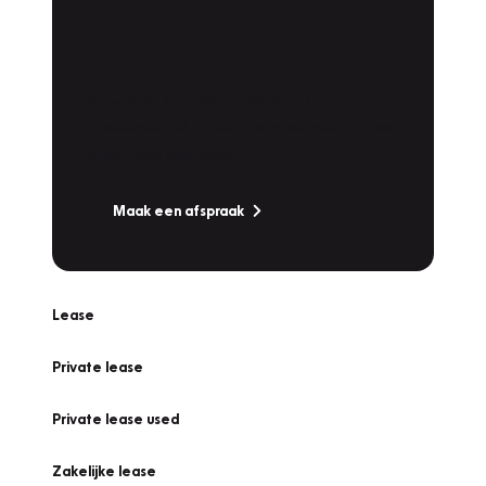
Plan een
Werkplaatsafspraak
Is uw auto toe aan Onderhoud,
Bandenwissel of een Vakantiecheck? Plan
online een afspraak!
Maak een afspraak
Lease
Private lease
Private lease used
Zakelijke lease