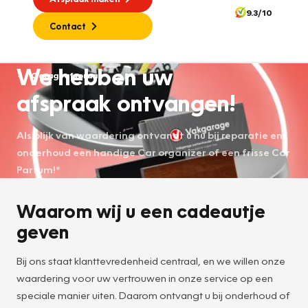
9.3/10
Contact
We hebben uw
Garageafspraak
afspraak ontvangen!
Als blijk van waardering ontvangt u nu bij reparatie en
onderhoud een handige Car organizer of een frisse Car
Parfum!*
Waarom wij u een cadeautje
geven
Bij ons staat klanttevredenheid centraal, en we willen onze
waardering voor uw vertrouwen in onze service op een
speciale manier uiten. Daarom ontvangt u bij onderhoud of