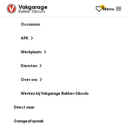
Vakgarage
0
Menu
Bakker Sibculo
Occasions
APK
Werkplaats
Diensten
Over ons
Werken bij Vakgarage Bakker-Sibculo
Direct naar
Garageafspraak