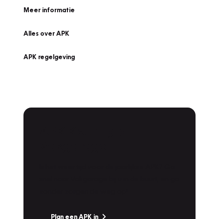
Meer informatie
Alles over APK
APK regelgeving
APK Keuring bij
Vakgarage!
Is het weer tijd voor de jaarlijkse APK? Ga
snel naar Vakgarage bij u in de buurt, en ga
zonder zorgen de weg op!
Plan een APK in