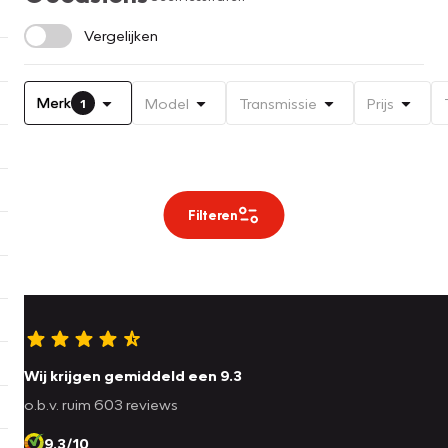
Vergelijken
Merk
Model
Transmissie
Prijs
1
Filteren
Wij krijgen gemiddeld een 9.3
o.b.v. ruim 603 reviews
9.3/10