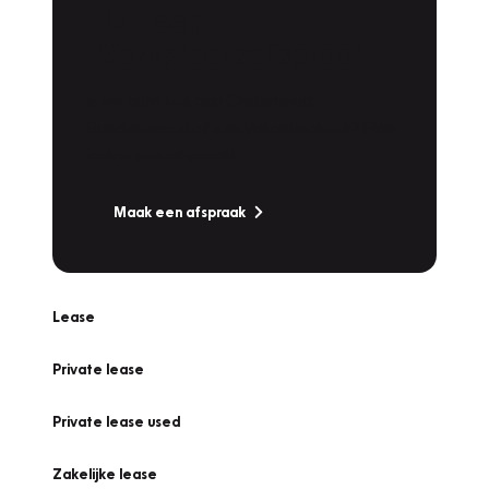
Plan een
Werkplaatsafspraak
Is uw auto toe aan Onderhoud,
Bandenwissel of een Vakantiecheck? Plan
online een afspraak!
Maak een afspraak
Lease
Private lease
Private lease used
Zakelijke lease