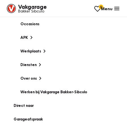
Vakgarage
0
Menu
Bakker Sibculo
Occasions
APK
Werkplaats
Diensten
Over ons
Werken bij Vakgarage Bakker-Sibculo
Direct naar
Garageafspraak