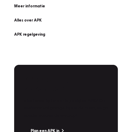
Meer informatie
Alles over APK
APK regelgeving
APK Keuring bij
Vakgarage!
Is het weer tijd voor de jaarlijkse APK? Ga
snel naar Vakgarage bij u in de buurt, en ga
zonder zorgen de weg op!
Plan een APK in