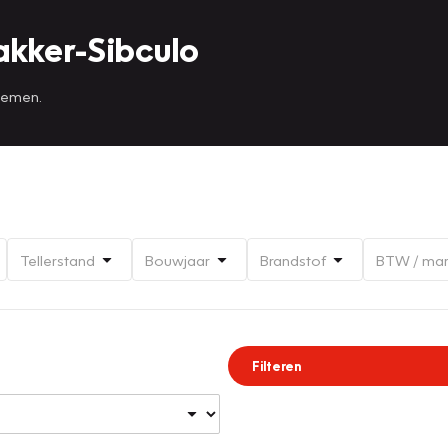
akker-Sibculo
 nemen.
Tellerstand
Bouwjaar
Brandstof
BTW / ma
Filteren