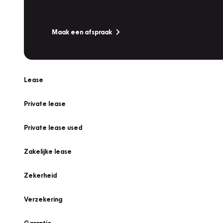
Is uw auto toe aan Onderhoud, Bandenwissel of een Va
Maak een afspraak
Lease
Private lease
Private lease used
Zakelijke lease
Zekerheid
Verzekering