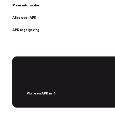
Meer informatie
Alles over APK
APK regelgeving
APK Keuring bij Vakgarage!
Is het weer tijd voor de jaarlijkse APK? Ga snel naar V
Plan een APK in