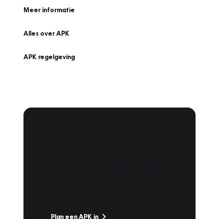
Meer informatie
Alles over APK
APK regelgeving
APK Keuring bij
Vakgarage!
Is het weer tijd voor de jaarlijkse APK? Ga
snel naar Vakgarage bij u in de buurt, en ga
zonder zorgen de weg op!
Plan een APK in