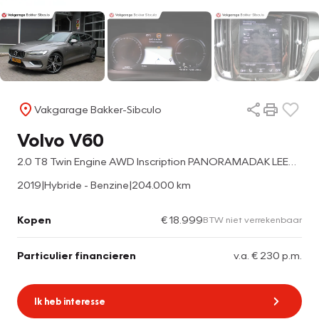
Vakgarage Bakker-Sibculo
Volvo V60
2.0 T8 Twin Engine AWD Inscription PANORAMADAK LEER 19 INCH
2019
|
Hybride - Benzine
|
204.000 km
Kopen
€ 18.999
BTW niet verrekenbaar
Particulier financieren
v.a. € 230 p.m.
Ik heb interesse