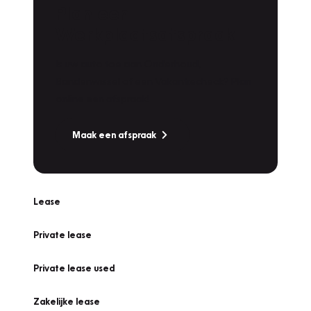
Plan een
Werkplaatsafspraak
Is uw auto toe aan Onderhoud,
Bandenwissel of een Vakantiecheck? Plan
online een afspraak!
Maak een afspraak
Lease
Private lease
Private lease used
Zakelijke lease