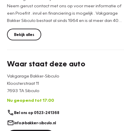
Neem gerust contact met ons op voor meer informatie of
een Proefrit . inruil en financiering is mogelijk . Vakgarage
Bakker Sibculo bestaat al sinds 1964 en is al meer dan 40
jaar Skoda en Seat specialist voor Hardenberg , Ommen en
Twenterand. Tot ziens bij ons in de Showroom en op ons
Bekijk alles
Occasionplein.
Kiest u voor extra service en zekerheid ? Kies uw
Waar staat deze auto
afleveringspakket
Vakgarage Bakker-Sibculo
ZEKERHEIDSPAKKET COMFORT € 695,-
Kloosterstraat 11
Onderhoudsbeurt volgens onderhoudsschema
7693 TA Sibculo
• Nieuwe APK
Nu geopend tot 17:00
• Poetsen en schoonmaken
• en reinigen van interieur
Bel ons op 0523-241368
• Halve tank brandstof
• Mobiliteitsgarantie
info@bakker-sibculo.nl
• Bandenprofiel minimaal 3.5 mm