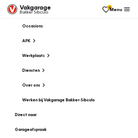
Vakgarage
0
Menu
Bakker Sibculo
Occasions
APK
Werkplaats
Diensten
Over ons
Werken bij Vakgarage Bakker-Sibculo
Direct naar
Garageafspraak