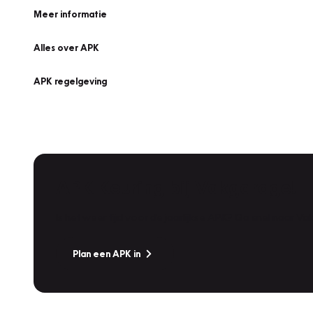
Meer informatie
Alles over APK
APK regelgeving
APK Keuring bij Vakgarage!
Is het weer tijd voor de jaarlijkse APK? Ga snel naar V
Plan een APK in