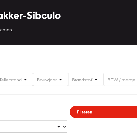
akker-Sibculo
 nemen.
Tellerstand
Bouwjaar
Brandstof
BTW / marge
Filteren