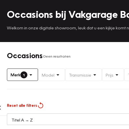
Occasions bij Vakgarage B
Welkom in onze digitale showroom, leuk dat u een kijkje komt
Occasions
Geen resultaten
Merk
Model
Transmissie
Prijs
1
Reset alle filters