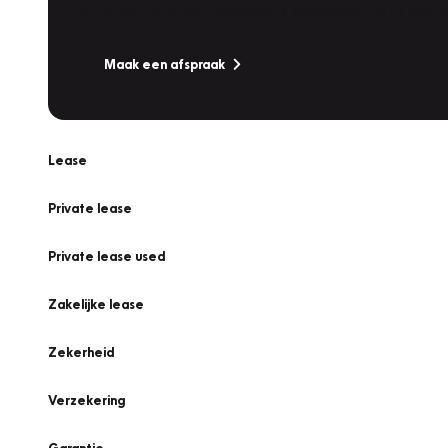
Is uw auto toe aan Onderhoud, Bandenwissel of een Va
Maak een afspraak
Lease
Private lease
Private lease used
Zakelijke lease
Zekerheid
Verzekering