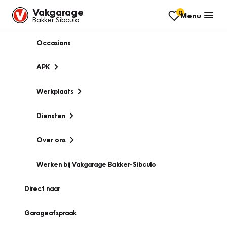
Vakgarage
0
Menu
Bakker Sibculo
Occasions
APK
Werkplaats
Diensten
Over ons
Werken bij Vakgarage Bakker-Sibculo
Direct naar
Garageafspraak