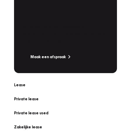
Plan een
Werkplaatsafspraak
Is uw auto toe aan Onderhoud,
Bandenwissel of een Vakantiecheck? Plan
online een afspraak!
Maak een afspraak
Lease
Private lease
Private lease used
Zakelijke lease