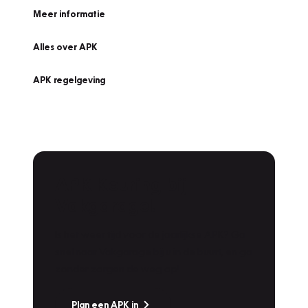
Meer informatie
Alles over APK
APK regelgeving
APK Keuring bij
Vakgarage!
Is het weer tijd voor de jaarlijkse APK? Ga
snel naar Vakgarage bij u in de buurt, en ga
zonder zorgen de weg op!
Plan een APK in