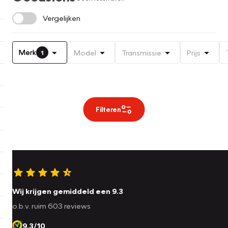
Vergelijken
Merk
Model
Transmissie
Prijs
1
Filteren
Wij krijgen gemiddeld een 9.3
o.b.v. ruim 603 reviews
9.3/10