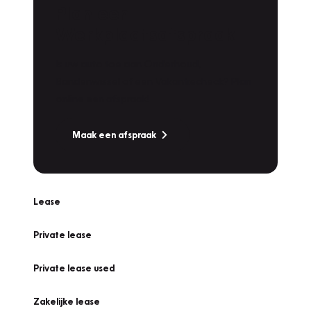
Plan een
Werkplaatsafspraak
Is uw auto toe aan Onderhoud,
Bandenwissel of een Vakantiecheck? Plan
online een afspraak!
Maak een afspraak
Lease
Private lease
Private lease used
Zakelijke lease