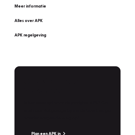
Meer informatie
Alles over APK
APK regelgeving
APK Keuring bij
Vakgarage!
Is het weer tijd voor de jaarlijkse APK? Ga
snel naar Vakgarage bij u in de buurt, en ga
zonder zorgen de weg op!
Plan een APK in