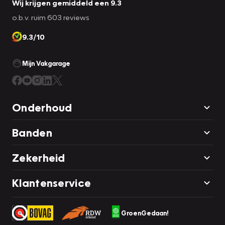
Wij krijgen gemiddeld een 9.3
o.b.v. ruim 603 reviews
9.3/10
Mijn Vakgarage
Onderhoud
Banden
Zekerheid
Klantenservice
GroenGedaan!