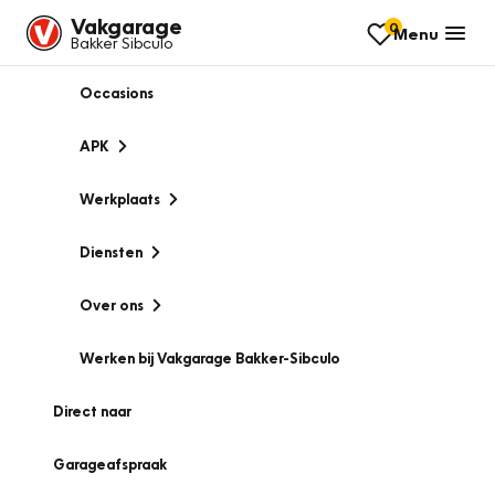
Vakgarage
0
Menu
Bakker Sibculo
Occasions
APK
Werkplaats
Diensten
Over ons
Werken bij Vakgarage Bakker-Sibculo
Direct naar
Garageafspraak